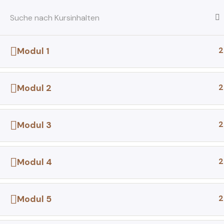
Zum
Inhalt
springen
2
Modul 1
Startseite
Alle Kurse
Kurse
2
Modul 2
2
Modul 3
2
Modul 4
2
Modul 5