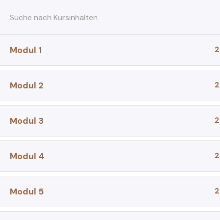
Zum
Inhalt
springen
2
Modul 1
Startseite
Alle Kurse
Kurse
2
Modul 2
2
Modul 3
2
Modul 4
2
Modul 5