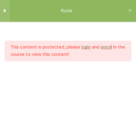
Zum
Inhalt
Kurse
springen
Modul 1
2
This content is protected, please
login
and
enroll
in the
Modul 2
2
course to view this content!
Startseite
Alle Kurse
Kurse
Modul 3
2
Modul 4
2
Digitale Werkzeuge für
Kleinbauern