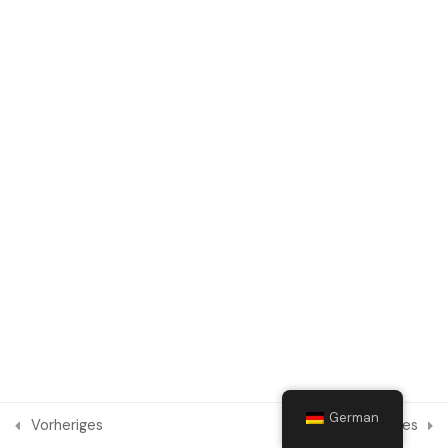
Modul 4 - Digitale Werkzeuge
für Kleinbauern
10 Fragen
Modul 5
2
Modul 6
2
Modul 7
2
Modul 8
2
German
Vorheriges
Nächstes